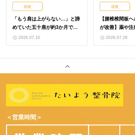
症状
症状
「もう肩は上がらない…」と諦
【腰椎椎間板ヘ
めていた五十肩が約3か月で改
が改善】薬や注
善した50代女性の症例
60代建築業男
2026.07.10
2026.07.28
＜営業時間＞