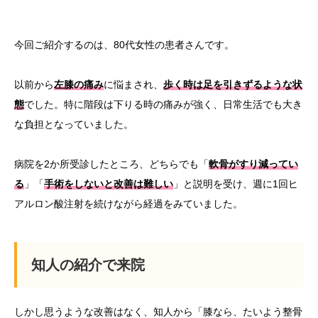
今回ご紹介するのは、80代女性の患者さんです。
以前から
左膝の痛み
に悩まされ、
歩く時は足を引きずるような状
態
でした。
特に階段は下りる時の痛みが強く、
日常生活でも大き
な負担となっていました。
病院を2か所受診したところ、どちらでも「
軟骨がすり減ってい
る
」「
手術をしないと改善は難しい
」
と説明を受け、
週に1回ヒ
アルロン酸注射を続けながら経過をみていました。
知人の紹介で来院
しかし思うような改善はなく、知人から「膝なら、
たいよう整骨